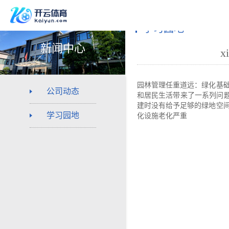
学习园地
新闻中心
x
园林管理任重道远：绿化基
公司动态
和居民生活带来了一系列问
建时没有给予足够的绿地空
学习园地
化设施老化严重